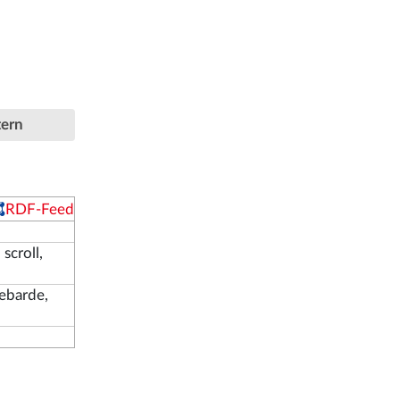
tern
RDF-Feed
scroll,
lebarde,