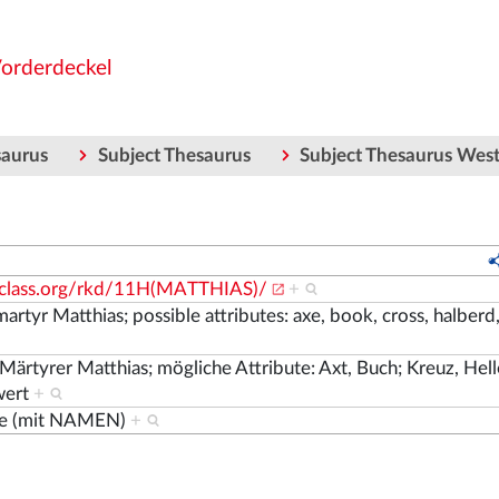
Vorderdeckel
saurus
Subject Thesaurus
Subject Thesaurus Wes
nclass.org/rkd/11H(MATTHIAS)/
+
artyr Matthias; possible attributes: axe, book, cross, halberd, 
Märtyrer Matthias; mögliche Attribute: Axt, Buch; Kreuz, Hel
hwert
+
ige (mit NAMEN)
+