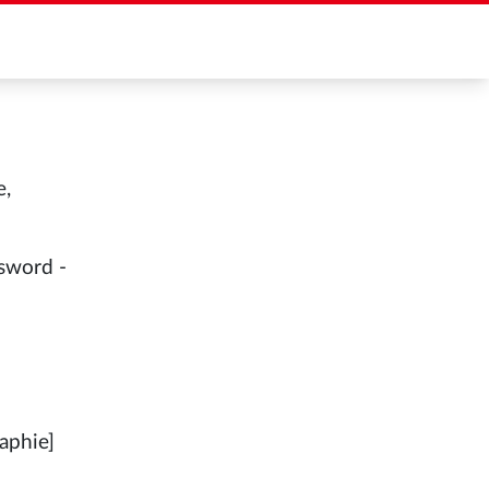
e,
 sword -
aphie]