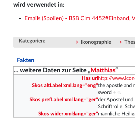
wird verwendet in:
Emails (Spolien) - BSB Clm 4452#Einband, 
:
Kategorien
Ikonographie
The
Fakten
… weitere Daten zur Seite „
Matthias
“
Has url
http://www.ico
Skos altLabel xml:lang="eng"
the apostle and m
sword
+
Skos prefLabel xml lang="ger"
der Apostel und 
Schriftrolle, Sc
Skos wider xml:lang="ger"
männliche Heil