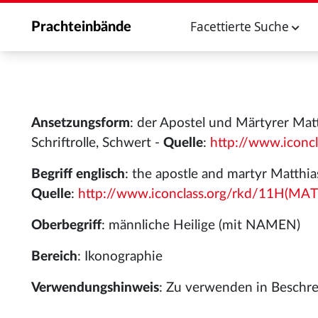
Facettierte Suche
Prachteinbände
Ansetzungsform
: der Apostel und Märtyrer Matt
Schriftrolle, Schwert -
Quelle
:
http://www.iconc
Begriff englisch
: the apostle and martyr Matthias;
Quelle
:
http://www.iconclass.org/rkd/11H(MA
Oberbegriff
: männliche Heilige (mit NAMEN)
Bereich
: Ikonographie
Verwendungshinweis
: Zu verwenden in Beschrei