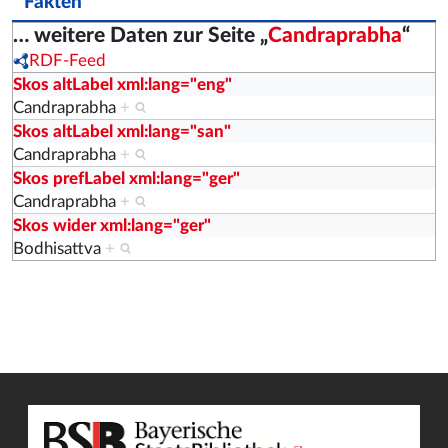
Fakten
… weitere Daten zur Seite „
Candraprabha
“
RDF-Feed
Skos altLabel xml:lang="eng"
Candraprabha
+
Skos altLabel xml:lang="san"
Candraprabha
+
Skos prefLabel xml:lang="ger"
Candraprabha
+
Skos wider xml:lang="ger"
Bodhisattva
+