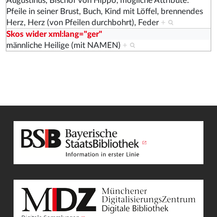
Augustinus, Bischof von Hippo; mögliche Attribute:
Pfeile in seiner Brust, Buch, Kind mit Löffel, brennendes
Herz, Herz (von Pfeilen durchbohrt), Feder
+
Skos wider xml:lang="ger"
männliche Heilige (mit NAMEN)
+