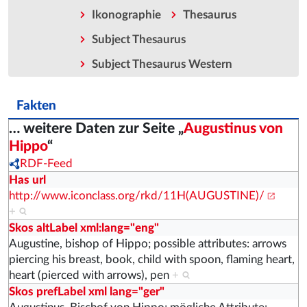
Ikonographie
Thesaurus
Subject Thesaurus
Subject Thesaurus Western
Fakten
… weitere Daten zur Seite „
Augustinus von
Hippo
“
RDF-Feed
Has url
http://www.iconclass.org/rkd/11H(AUGUSTINE)/
+
Skos altLabel xml:lang="eng"
Augustine, bishop of Hippo; possible attributes: arrows
piercing his breast, book, child with spoon, flaming heart,
heart (pierced with arrows), pen
+
Skos prefLabel xml lang="ger"