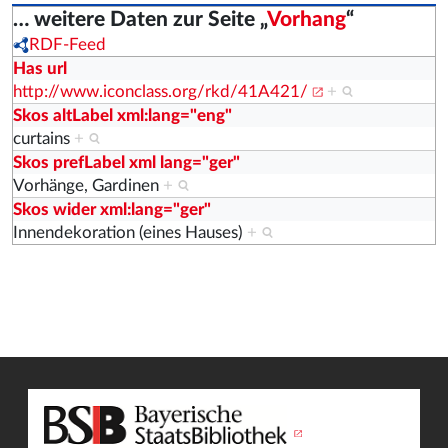
… weitere Daten zur Seite „
Vorhang
“
RDF-Feed
Has url
http://www.iconclass.org/rkd/41A421/
+
Skos altLabel xml:lang="eng"
curtains
+
Skos prefLabel xml lang="ger"
Vorhänge, Gardinen
+
Skos wider xml:lang="ger"
Innendekoration (eines Hauses)
+