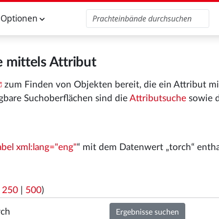
Optionen
 mittels Attribut
zum Finden von Objekten bereit, die ein Attribut m
gbare Suchoberflächen sind die
Attributsuche
sowie 
abel xml:lang="eng"
“ mit dem Datenwert „torch“ entha
|
250
|
500
)