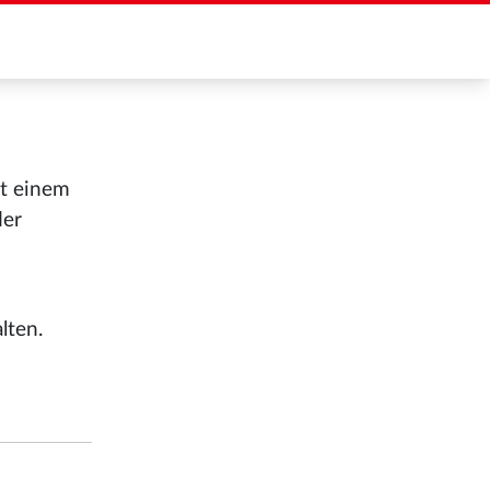
it einem
der
lten.