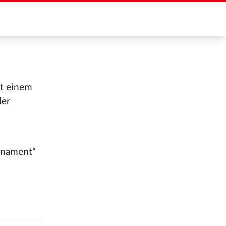
it einem
der
ornament“