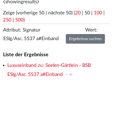
⧼showingresults⧽
Zeige (
vorherige 50
|
nächste 50
) (
20
|
50
|
100
|
250
|
500
)
Attribut:
Wert:
Liste der Ergebnisse
Luxuseinband zu: Seelen-Gärtlein - BSB
ESlg/Asc. 5537 a#Einband
+