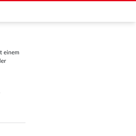
it einem
der
.