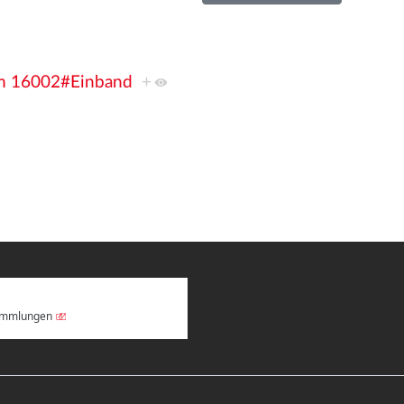
lm 16002#Einband
+
Sammlungen