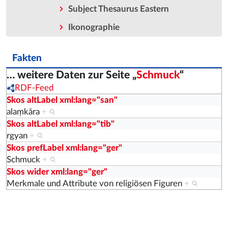
Subject Thesaurus Eastern
Ikonographie
Fakten
… weitere Daten zur Seite „
Schmuck
“
RDF-Feed
Skos altLabel xml:lang="san"
alaṃkāra
+
Skos altLabel xml:lang="tib"
rgyan
+
Skos prefLabel xml:lang="ger"
Schmuck
+
Skos wider xml:lang="ger"
Merkmale und Attribute von religiösen Figuren
+