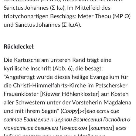
Sanctus Johannes (Σ Ιω). Im Mittelfeld des
triptychonartigen Beschlags: Meter Theou (ΜΡ Θ)
und Sanctus Johannes (Σ ΙωΑ).
Rückdeckel
:
Die Kartusche am unteren Rand trägt eine
kyrillische Inschrift (Abb. 6), die besagt:
"Angefertigt wurde dieses heilige Evangelium für
die Christi-Himmelfahrts-Kirche im Petschersker
Frauenkloster [Kiewer Höhlenkloster] auf Kosten
aller Schwestern unter der Vorsteherin Magdalena
und mit ihrem Segen" (
Соору
[
ж
]
ено есть сие
святое Евангелие к церкви Вознесения Господня в
монастыре девичьем Печерском
[
коштом
]
всех