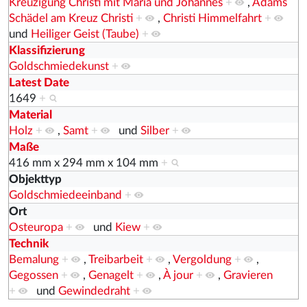
Kreuzigung Christi mit Maria und Johannes
+
,
Adams
Schädel am Kreuz Christi
+
,
Christi Himmelfahrt
+
und
Heiliger Geist (Taube)
+
Klassifizierung
Goldschmiedekunst
+
Latest Date
1649
+
Material
Holz
+
,
Samt
+
und
Silber
+
Maße
416 mm x 294 mm x 104 mm
+
Objekttyp
Goldschmiedeeinband
+
Ort
Osteuropa
+
und
Kiew
+
Technik
Bemalung
+
,
Treibarbeit
+
,
Vergoldung
+
,
Gegossen
+
,
Genagelt
+
,
À jour
+
,
Gravieren
+
und
Gewindedraht
+