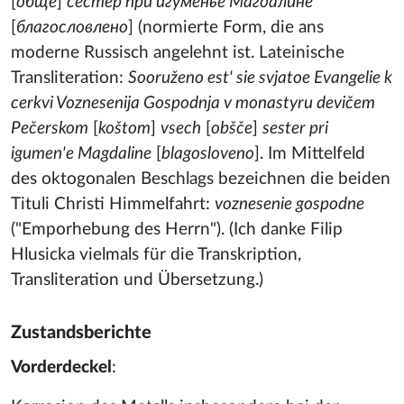
[
обще
]
сестер при игуменье Магдалине
[
благословлено
] (normierte Form, die ans
moderne Russisch angelehnt ist. Lateinische
Transliteration:
Sooruženo est' sie svjatoe Evangelie k
cerkvi Voznesenija Gospodnja v monastyru devičem
Pečerskom
[
koštom
]
vsech
[
obšče
]
sester pri
igumen'e Magdaline
[
blagosloveno
]. Im Mittelfeld
des oktogonalen Beschlags bezeichnen die beiden
Tituli Christi Himmelfahrt:
voznesenie gospodne
("Emporhebung des Herrn"). (Ich danke Filip
Hlusicka vielmals für die Transkription,
Transliteration und Übersetzung.)
Zustandsberichte
Vorderdeckel
: