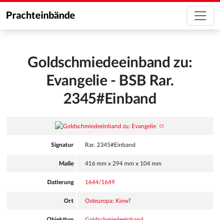
Prachteinbände
Goldschmiedeeinband zu:
Evangelie - BSB Rar.
2345#Einband
Signatur
Rar. 2345#Einband
Maße
416 mm x 294 mm x 104 mm
Datierung
1644/1649
Ort
Osteuropa
:
Kiew
?
Objekttyp
Goldschmiedeeinband