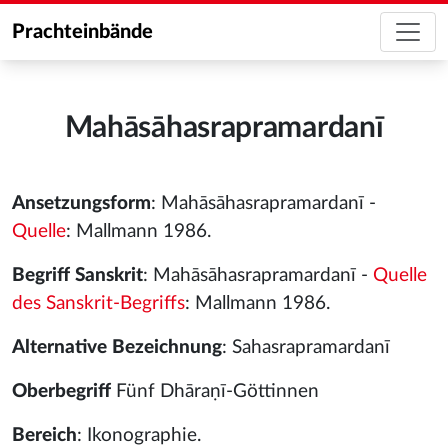
Prachteinbände
Mahāsāhasrapramardanī
Ansetzungsform
: Mahāsāhasrapramardanī -
Quelle
: Mallmann 1986.
Begriff Sanskrit
: Mahāsāhasrapramardanī -
Quelle
des Sanskrit-Begriffs
: Mallmann 1986.
Alternative Bezeichnung
: Sahasrapramardanī
Oberbegriff
Fünf Dhāraṇī-Göttinnen
Bereich
: Ikonographie.