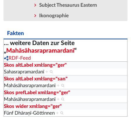
Subject Thesaurus Eastern
Ikonographie
Fakten
… weitere Daten zur Seite
„
Mahāsāhasrapramardanī
“
RDF-Feed
Skos altLabel xml:lang="ger"
Sahasrapramardanī
+
Skos altLabel xml:lang="san"
Mahāsāhasrapramardanī
+
Skos prefLabel xml:lang="ger"
Mahāsāhasrapramardanī
+
Skos wider xml:lang="ger"
Fünf Dhāraṇī-Göttinnen
+