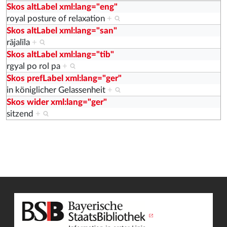
Skos altLabel xml:lang="eng"
royal posture of relaxation
+
Skos altLabel xml:lang="san"
rājalīla
+
Skos altLabel xml:lang="tib"
rgyal po rol pa
+
Skos prefLabel xml:lang="ger"
in königlicher Gelassenheit
+
Skos wider xml:lang="ger"
sitzend
+