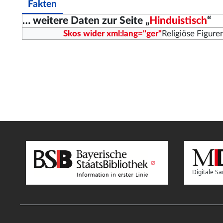
Fakten
… weitere Daten zur Seite „
Hinduistisch
“
Skos wider xml:lang="ger"
Religiöse Figure
Digitale 