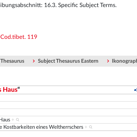
bungsabschnitt: 16.3. Specific Subject Terms.
 Cod.tibet. 119
 Thesaurus
Subject Thesaurus Eastern
Ikonograp
s Haus
“
 Haus
+
e Kostbarkeiten eines Weltherrschers
+