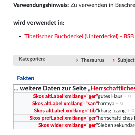
Verwendungshinweis
: Zu verwenden in Beschrei
wird verwendet in:
Tibetischer Buchdeckel (Unterdeckel) - BSB
:
Kategorien
Thesaurus
Subject
Fakten
… weitere Daten zur Seite „
Herrschaftliche
Skos altLabel xml:lang="ger"
gutes Haus
+
Skos altLabel xml:lang="san"
harmya
+
Skos altLabel xml:lang="tib"
khang bzang
+
Skos prefLabel xml:lang="ger"
herrschaftliches
Skos wider xml:lang="ger"
Sieben sekundär