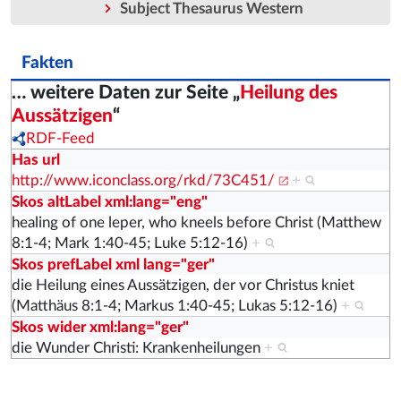
Subject Thesaurus Western
Fakten
… weitere Daten zur Seite „
Heilung des
Aussätzigen
“
RDF-Feed
Has url
http://www.iconclass.org/rkd/73C451/
+
Skos altLabel xml:lang="eng"
healing of one leper, who kneels before Christ (Matthew
8:1-4; Mark 1:40-45; Luke 5:12-16)
+
Skos prefLabel xml lang="ger"
die Heilung eines Aussätzigen, der vor Christus kniet
(Matthäus 8:1-4; Markus 1:40-45; Lukas 5:12-16)
+
Skos wider xml:lang="ger"
die Wunder Christi: Krankenheilungen
+