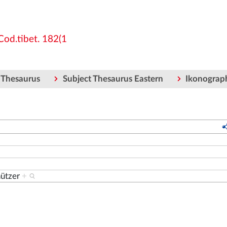
Cod.tibet. 182(1
 Thesaurus
Subject Thesaurus Eastern
Ikonograp
hützer
+