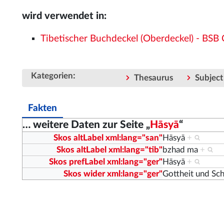
wird verwendet in:
Tibetischer Buchdeckel (Oberdeckel) - BSB 
:
Kategorien
Thesaurus
Subject
Fakten
… weitere Daten zur Seite „
Hāsyā
“
Skos altLabel xml:lang="san"
Hāsyā
+
Skos altLabel xml:lang="tib"
bzhad ma
+
Skos prefLabel xml:lang="ger"
Hāsyā
+
Skos wider xml:lang="ger"
Gottheit und Sc