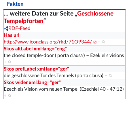
Fakten
… weitere Daten zur Seite „
Geschlossene
Tempelpforten
“
RDF-Feed
Has url
http://www.iconclass.org/rkd/71O9344/
+
Skos altLabel xml:lang="eng"
the closed temple-door ('porta clausa') ~ Ezekiel's visions
+
Skos prefLabel xml lang="ger"
die geschlossene Tür des Tempels (porta clausa)
+
Skos wider xml:lang="ger"
Ezechiels Vision vom neuen Tempel (Ezechiel 40 - 47:12)
+