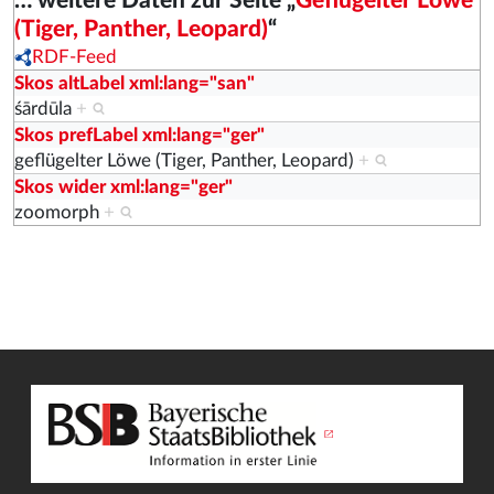
… weitere Daten zur Seite „
Geflügelter Löwe
(Tiger, Panther, Leopard)
“
RDF-Feed
Skos altLabel xml:lang="san"
śārdūla
+
Skos prefLabel xml:lang="ger"
geflügelter Löwe (Tiger, Panther, Leopard)
+
Skos wider xml:lang="ger"
zoomorph
+