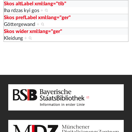
Skos altLabel xml:lang="tib"
lha rdzas kyi gos
+
Skos prefLabel xml:lang="ger"
Göttergewand
+
Skos wider xml:lang="ger"
Kleidung
+