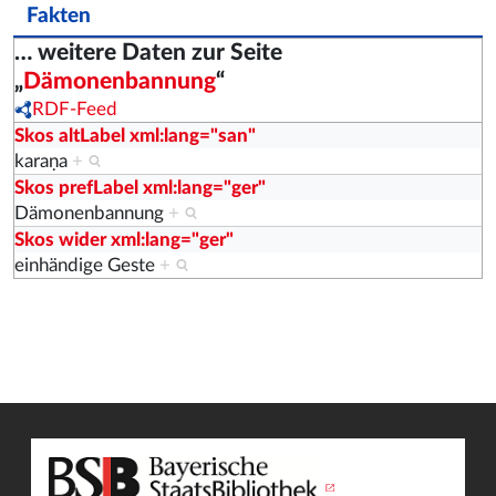
Fakten
… weitere Daten zur Seite
„
Dämonenbannung
“
RDF-Feed
Skos altLabel xml:lang="san"
karaṇa
+
Skos prefLabel xml:lang="ger"
Dämonenbannung
+
Skos wider xml:lang="ger"
einhändige Geste
+