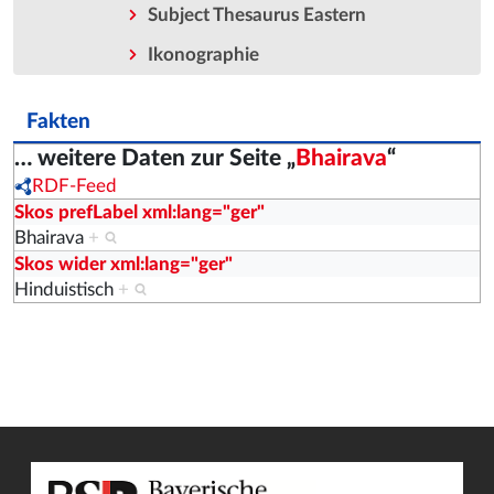
Subject Thesaurus Eastern
Ikonographie
Fakten
… weitere Daten zur Seite „
Bhairava
“
RDF-Feed
Skos prefLabel xml:lang="ger"
Bhairava
+
Skos wider xml:lang="ger"
Hinduistisch
+