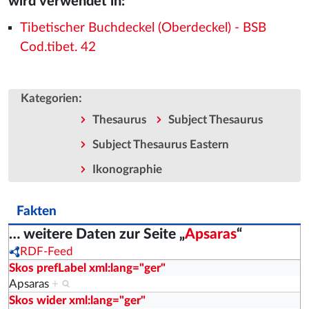
wird verwendet in:
Tibetischer Buchdeckel (Oberdeckel) - BSB
Cod.tibet. 42
:
Kategorien
Thesaurus
Subject Thesaurus
Subject Thesaurus Eastern
Ikonographie
Fakten
… weitere Daten zur Seite „
Apsaras
“
RDF-Feed
Skos prefLabel xml:lang="ger"
Apsaras
+
Skos wider xml:lang="ger"