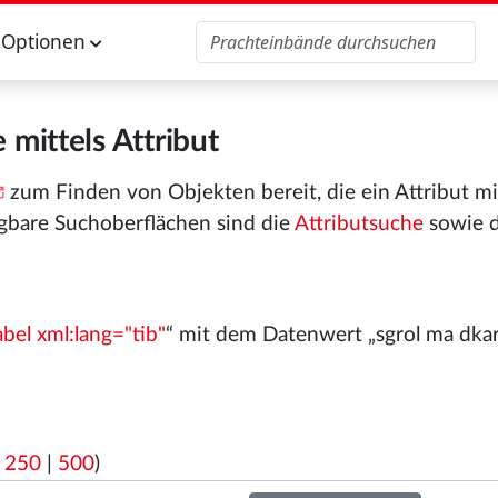
Optionen
 mittels Attribut
zum Finden von Objekten bereit, die ein Attribut m
gbare Suchoberflächen sind die
Attributsuche
sowie 
abel xml:lang="tib"
“ mit dem Datenwert „sgrol ma dka
|
250
|
500
)