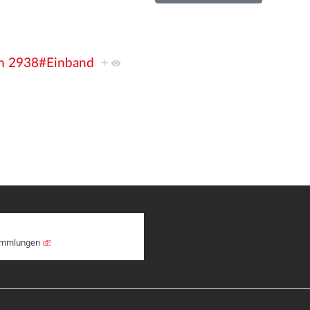
lm 2938#Einband
+
Sammlungen