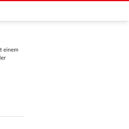
it einem
der