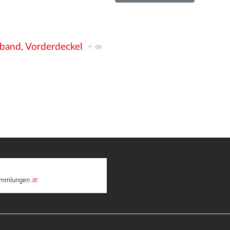
nband, Vorderdeckel
+
Sammlungen