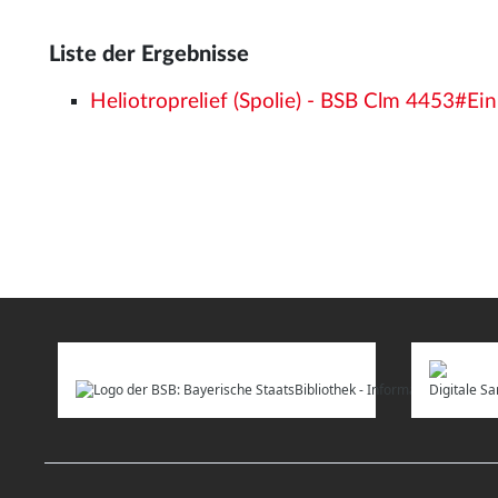
Liste der Ergebnisse
Heliotroprelief (Spolie) - BSB Clm 4453#Ei
Digitale 