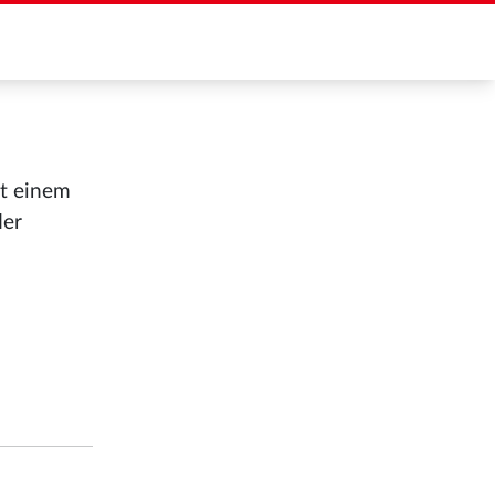
it einem
der