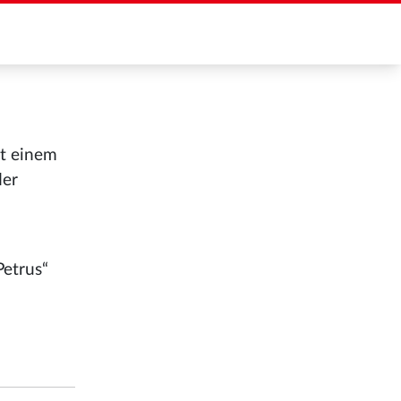
it einem
der
Petrus“