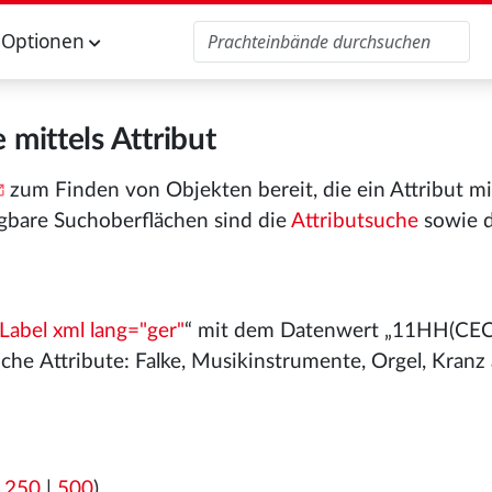
Optionen
 mittels Attribut
zum Finden von Objekten bereit, die ein Attribut m
gbare Suchoberflächen sind die
Attributsuche
sowie 
Label xml lang="ger"
“ mit dem Datenwert „11HH(CEC
iche Attribute: Falke, Musikinstrumente, Orgel, Kranz
|
250
|
500
)