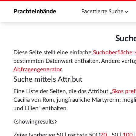
Facettierte Suche
Prachteinbände
Suche
Diese Seite stellt eine einfache
Suchoberfläche
bestimmten Datenwert enthalten. Andere verfü
Abfragengenerator
.
Suche mittels Attribut
Eine Liste der Seiten, die das Attribut „
Skos pref
Cäcilia von Rom, jungfräuliche Märtyrerin; mögl
und Lilien“ enthalten.
⧼showingresults⧽
Zeige (
vorherige 50
|
nächste 50
) (
20
|
50
|
100