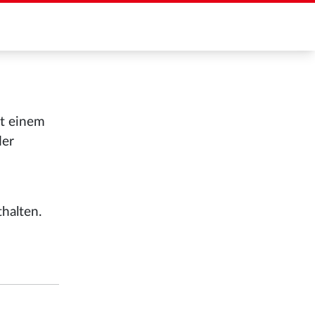
it einem
der
halten.