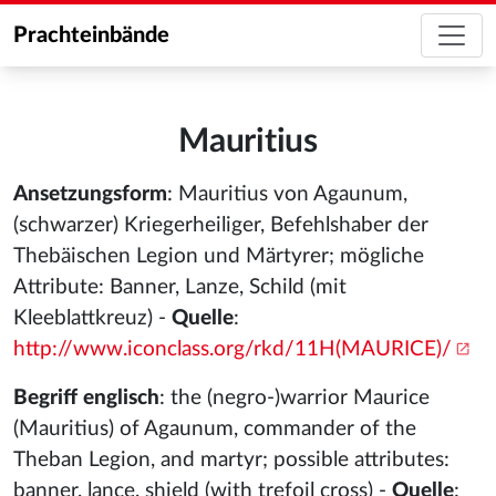
Prachteinbände
Mauritius
Ansetzungsform
: Mauritius von Agaunum,
(schwarzer) Kriegerheiliger, Befehlshaber der
Thebäischen Legion und Märtyrer; mögliche
Attribute: Banner, Lanze, Schild (mit
Kleeblattkreuz) -
Quelle
:
http://www.iconclass.org/rkd/11H(MAURICE)/
Begriff englisch
: the (negro-)warrior Maurice
(Mauritius) of Agaunum, commander of the
Theban Legion, and martyr; possible attributes:
banner, lance, shield (with trefoil cross) -
Quelle
: