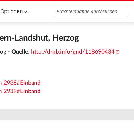
Optionen
ern-Landshut, Herzog
zog -
Quelle
:
http://d-nb.info/gnd/118690434
lm 2938#Einband
lm 2939#Einband