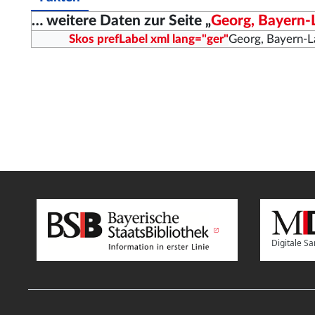
… weitere Daten zur Seite „
Georg, Bayern-
Skos prefLabel xml lang="ger"
Georg, Bayern-
Digitale 