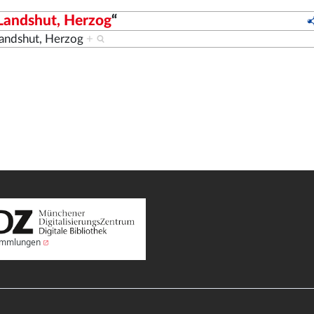
Landshut, Herzog
“
Landshut, Herzog
+
Sammlungen