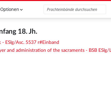
Optionen
nfang 18. Jh.
k - ESlg/Asc. 5537 r#Einband
r and administration of the sacraments - BSB ESlg/L