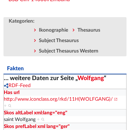
:
Kategorien
Ikonographie
Thesaurus
Subject Thesaurus
Subject Thesaurus Western
Fakten
… weitere Daten zur Seite „
Wolfgang
“
RDF-Feed
Has url
http://www.iconclass.org/rkd/11H(WOLFGANG)/
+
Skos altLabel xml:lang="eng"
saint Wolfgang
+
Skos prefLabel xml lang="ger"