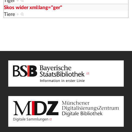
Tiger
+
Skos wider xml:lang="ger"
Tiere
+
Digitale Sammlungen