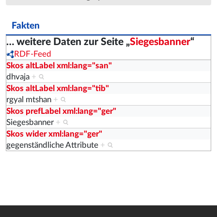
Fakten
… weitere Daten zur Seite „
Siegesbanner
“
RDF-Feed
Skos altLabel xml:lang="san"
dhvaja
+
Skos altLabel xml:lang="tib"
rgyal mtshan
+
Skos prefLabel xml:lang="ger"
Siegesbanner
+
Skos wider xml:lang="ger"
gegenständliche Attribute
+