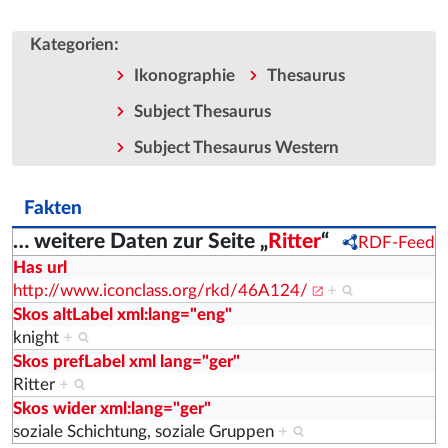
:
Kategorien
Ikonographie
Thesaurus
Subject Thesaurus
Subject Thesaurus Western
Fakten
… weitere Daten zur Seite „
Ritter
“
RDF-Feed
Has url
http://www.iconclass.org/rkd/46A124/
+
Skos altLabel xml:lang="eng"
knight
+
Skos prefLabel xml lang="ger"
Ritter
+
Skos wider xml:lang="ger"
soziale Schichtung, soziale Gruppen
+