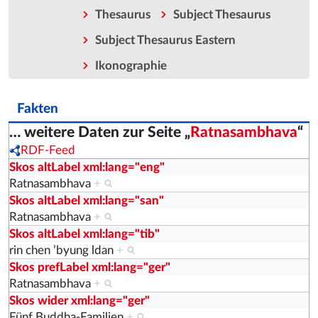
Thesaurus
Subject Thesaurus
Subject Thesaurus Eastern
Ikonographie
Fakten
… weitere Daten zur Seite „
Ratnasambhava
“
RDF-Feed
Skos altLabel xml:lang="eng"
Ratnasambhava
+
Skos altLabel xml:lang="san"
Ratnasambhava
+
Skos altLabel xml:lang="tib"
rin chen ’byung ldan
+
Skos prefLabel xml:lang="ger"
Ratnasambhava
+
Skos wider xml:lang="ger"
Fünf Buddha-Familien
+