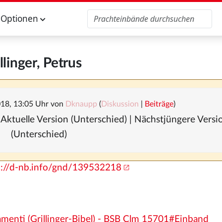
Optionen
llinger, Petrus
018, 13:05 Uhr von
Dknaupp
(
Diskussion
|
Beiträge
)
 Aktuelle Version (Unterschied) | Nächstjüngere Vers
(Unterschied)
p://d-nb.info/gnd/139532218
tamenti (Grillinger-Bibel) - BSB Clm 15701#Einband