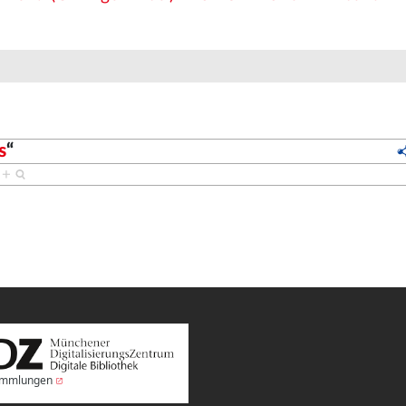
s
“
s
+
Sammlungen