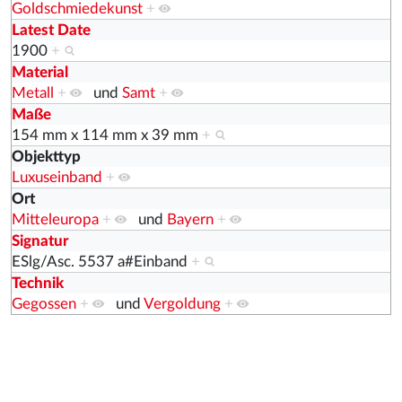
Goldschmiedekunst
+
Latest Date
1900
+
Material
Metall
+
und
Samt
+
Maße
154 mm x 114 mm x 39 mm
+
Objekttyp
Luxuseinband
+
Ort
Mitteleuropa
+
und
Bayern
+
Signatur
ESlg/Asc. 5537 a#Einband
+
Technik
Gegossen
+
und
Vergoldung
+