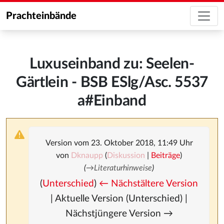
Prachteinbände
Luxuseinband zu: Seelen-
Gärtlein - BSB ESlg/Asc. 5537
a#Einband
Version vom 23. Oktober 2018, 11:49 Uhr
von
Dknaupp
(
Diskussion
|
Beiträge
)
(
→
Literaturhinweise
)
(
Unterschied
)
← Nächstältere Version
| Aktuelle Version (Unterschied) |
Nächstjüngere Version →