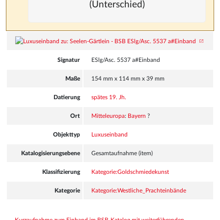
(Unterschied)
Signatur
ESlg/Asc. 5537 a#Einband
Maße
154 mm x 114 mm x 39 mm
Datierung
spätes 19. Jh.
Ort
Mitteleuropa
:
Bayern
?
Objekttyp
Luxuseinband
Katalogisierungsebene
Gesamtaufnahme (item)
Klassifizierung
Kategorie:Goldschmiedekunst
Kategorie
Kategorie:Westliche_Prachteinbände