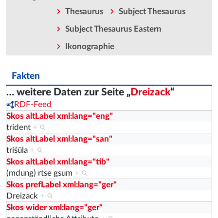
Thesaurus
Subject Thesaurus
Subject Thesaurus Eastern
Ikonographie
Fakten
… weitere Daten zur Seite „
Dreizack
“
RDF-Feed
Skos altLabel xml:lang="eng"
trident
+
Skos altLabel xml:lang="san"
triśūla
+
Skos altLabel xml:lang="tib"
(mdung) rtse gsum
+
Skos prefLabel xml:lang="ger"
Dreizack
+
Skos wider xml:lang="ger"