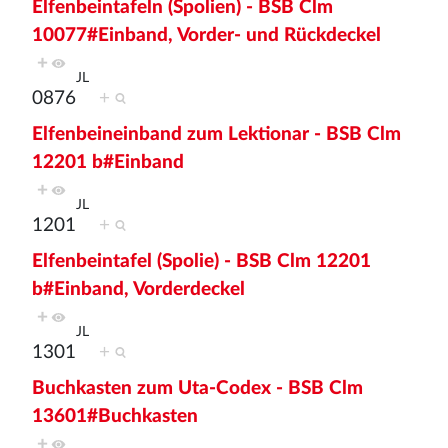
Elfenbeintafeln (Spolien) - BSB Clm
10077#Einband, Vorder- und Rückdeckel
+
JL
0876
+
Elfenbeineinband zum Lektionar - BSB Clm
12201 b#Einband
+
JL
1201
+
Elfenbeintafel (Spolie) - BSB Clm 12201
b#Einband, Vorderdeckel
+
JL
1301
+
Buchkasten zum Uta-Codex - BSB Clm
13601#Buchkasten
+