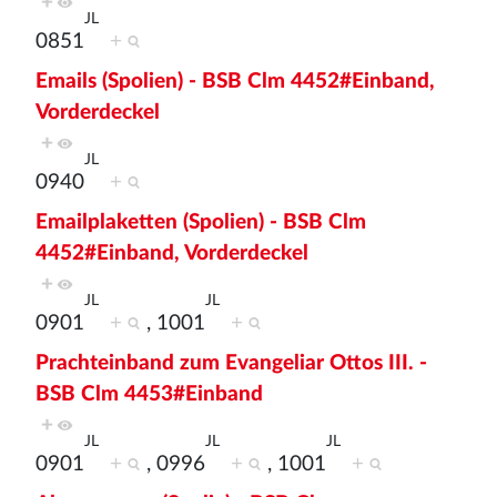
+
JL
0851
+
Emails (Spolien) - BSB Clm 4452#Einband,
Vorderdeckel
+
JL
0940
+
Emailplaketten (Spolien) - BSB Clm
4452#Einband, Vorderdeckel
+
JL
JL
0901
+
, 1001
+
Prachteinband zum Evangeliar Ottos III. -
BSB Clm 4453#Einband
+
JL
JL
JL
0901
+
, 0996
+
, 1001
+