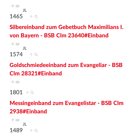
+
JL
1465
+
Silbereinband zum Gebetbuch Maximilians I.
von Bayern - BSB Clm 23640#Einband
+
JL
1574
+
Goldschmiedeeinband zum Evangeliar - BSB
Clm 28321#Einband
+
1801
+
Messingeinband zum Evangelistar - BSB Clm
2938#Einband
+
JL
1489
+