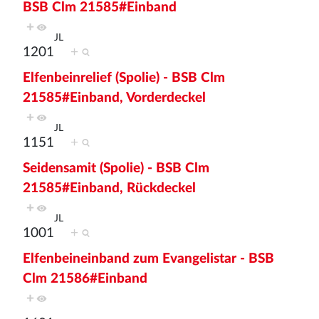
BSB Clm 21585#Einband
+
JL
1201
+
Elfenbeinrelief (Spolie) - BSB Clm
21585#Einband, Vorderdeckel
+
JL
1151
+
Seidensamit (Spolie) - BSB Clm
21585#Einband, Rückdeckel
+
JL
1001
+
Elfenbeineinband zum Evangelistar - BSB
Clm 21586#Einband
+