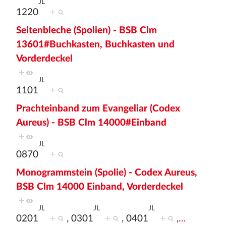
JL
1220
+
Seitenbleche (Spolien) - BSB Clm
13601#Buchkasten, Buchkasten und
Vorderdeckel
+
JL
1101
+
Prachteinband zum Evangeliar (Codex
Aureus) - BSB Clm 14000#Einband
+
JL
0870
+
Monogrammstein (Spolie) - Codex Aureus,
BSB Clm 14000 Einband, Vorderdeckel
+
JL
JL
JL
0201
+
, 0301
+
, 0401
+
,
…