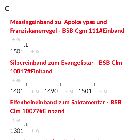
C
Messingeinband zu: Apokalypse und
Franziskanerregel - BSB Cgm 111#Einband
+
JL
1501
+
Silbereinband zum Evangelistar - BSB Clm
10017#Einband
+
JL
JL
JL
1401
+
, 1490
+
, 1501
+
Elfenbeineinband zum Sakramentar - BSB
Clm 10077#Einband
+
JL
1301
+