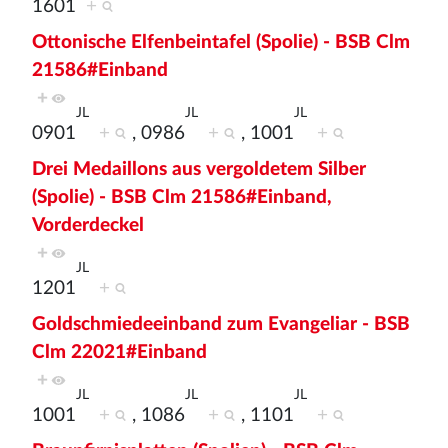
1601
+
Ottonische Elfenbeintafel (Spolie) - BSB Clm
21586#Einband
+
JL
JL
JL
0901
+
, 0986
+
, 1001
+
Drei Medaillons aus vergoldetem Silber
(Spolie) - BSB Clm 21586#Einband,
Vorderdeckel
+
JL
1201
+
Goldschmiedeeinband zum Evangeliar - BSB
Clm 22021#Einband
+
JL
JL
JL
1001
+
, 1086
+
, 1101
+