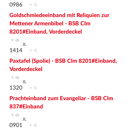
0986
+
Goldschmiedeeinband mit Reliquien zur
Mettener Armenbibel - BSB Clm
8201#Einband, Vorderdeckel
+
JL
1414
+
Paxtafel (Spolie) - BSB Clm 8201#Einband,
Vorderdeckel
+
JL
1320
+
Prachteinband zum Evangeliar - BSB Clm
837#Einband
+
JL
0901
+