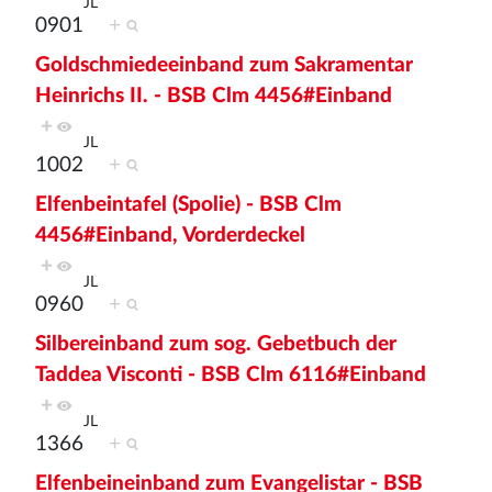
JL
0901
+
Goldschmiedeeinband zum Sakramentar
Heinrichs II. - BSB Clm 4456#Einband
+
JL
1002
+
Elfenbeintafel (Spolie) - BSB Clm
4456#Einband, Vorderdeckel
+
JL
0960
+
Silbereinband zum sog. Gebetbuch der
Taddea Visconti - BSB Clm 6116#Einband
+
JL
1366
+
Elfenbeineinband zum Evangelistar - BSB