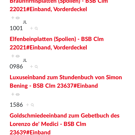
Braunfirnisplatten (Spolien) - BSB Clm
22021#Einband, Vorderdeckel
+
JL
1001
+
Elfenbeinplatten (Spolien) - BSB Clm
22021#Einband, Vorderdeckel
+
JL
0986
+
Luxuseinband zum Stundenbuch von Simon
Bening - BSB Clm 23637#Einband
+
1586
+
Goldschmiedeeinband zum Gebetbuch des
Lorenzo de' Medici - BSB Clm
23639#Einband