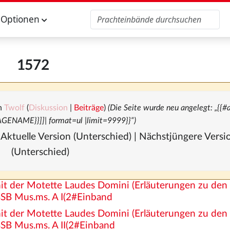
Optionen
1572
n
Twolf
(
Diskussion
|
Beiträge
)
(Die Seite wurde neu angelegt: „{{#a
PAGENAME}}]]| format=ul |limit=9999}}“)
 Aktuelle Version (Unterschied) | Nächstjüngere Vers
(Unterschied)
it der Motette Laudes Domini (Erläuterungen zu den
 BSB Mus.ms. A I(2#Einband
it der Motette Laudes Domini (Erläuterungen zu den
BSB Mus.ms. A II(2#Einband